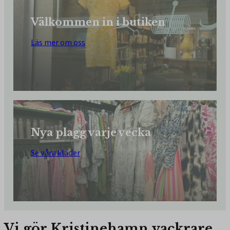
Välkommen in i butiken
Läs mer om oss
Nya plagg varje vecka
Se våra kläder
Vi gör Kristinehamn vackrare