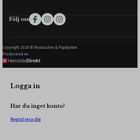
Följ oss
Följ oss på Facebook
Följ oss på Instagram
Följ frisörkontot på Instagram
Copyright 2026 © Mustaschen & Papiljotten
Producerad av:
Logga in
Har du inget konto?
Registrera dig