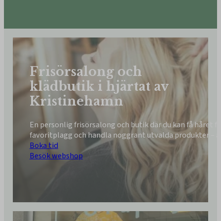
Frisörsalong och
klädbutik i hjärtat av
Kristinehamn
En personlig frisörsalong och butik där du kan få håret fi
favoritplagg och handla noggrant utvalda produkter – a
Boka tid
Besök webshop